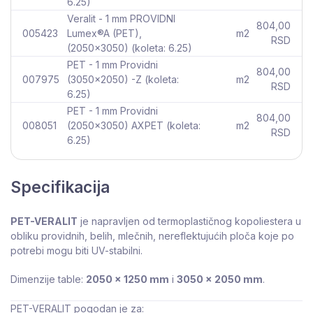
6.25)
Veralit - 1 mm PROVIDNI
804,00
005423
Lumex®A (PET),
m2
RSD
(2050x3050) (koleta: 6.25)
PET - 1 mm Providni
804,00
007975
(3050x2050) -Z (koleta:
m2
RSD
6.25)
PET - 1 mm Providni
804,00
008051
(2050x3050) AXPET (koleta:
m2
RSD
6.25)
Specifikacija
PET-VERALIT
je napravljen od termoplastičnog kopoliestera u
obliku providnih, belih, mlečnih, nereflektujućih ploča koje po
potrebi mogu biti UV-stabilni.
Dimenzije table:
2050 x 1250 mm
i
3050 x 2050 mm
.
PET-VERALIT pogodan je za: