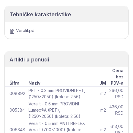
Tehničke karakteristike
Veralit.pdf
Artikli u ponudi
Cena
bez
Šifra
Naziv
JM
PDV-a
PET - 0.3 mm PROVIDNI PET,
266,00
008892
m2
(1250x2050) (koleta: 2.56)
RSD
Veralit - 0.5 mm PROVIDNI
436,00
005384
Lumex®A (PET),
m2
RSD
(1250x2050) (koleta: 2.56)
Veralit - 0.5 mm ANTI REFLEX
613,00
006348
Veralit (700x1000) (koleta:
m2
RSD