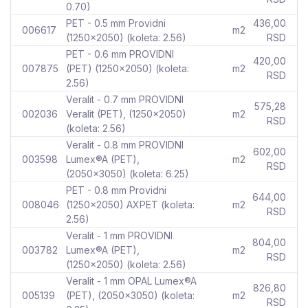
0.70)
PET - 0.5 mm Providni
436,00
006617
m2
(1250x2050) (koleta: 2.56)
RSD
PET - 0.6 mm PROVIDNI
420,00
007875
(PET) (1250x2050) (koleta:
m2
RSD
2.56)
Veralit - 0.7 mm PROVIDNI
575,28
002036
Veralit (PET), (1250x2050)
m2
RSD
(koleta: 2.56)
Veralit - 0.8 mm PROVIDNI
602,00
003598
Lumex®A (PET),
m2
RSD
(2050x3050) (koleta: 6.25)
PET - 0.8 mm Providni
644,00
008046
(1250x2050) AXPET (koleta:
m2
RSD
2.56)
Veralit - 1 mm PROVIDNI
804,00
003782
Lumex®A (PET),
m2
RSD
(1250x2050) (koleta: 2.56)
Veralit - 1 mm OPAL Lumex®A
826,80
005139
(PET), (2050x3050) (koleta:
m2
RSD