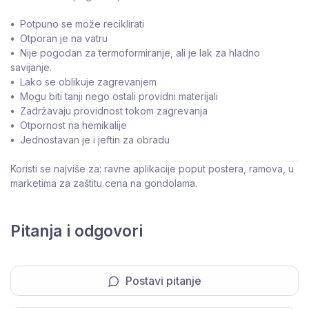
•
Potpuno se može reciklirati
•
Otporan je na vatru
•
Nije pogodan za termoformiranje, ali je lak za hladno
savijanje.
•
Lako se oblikuje zagrevanjem
•
Mogu biti tanji nego ostali providni materijali
•
Zadržavaju providnost tokom zagrevanja
•
Otpornost na hemikalije
•
Jednostavan je i jeftin za obradu
Koristi se najviše za: ravne aplikacije poput postera, ramova, u
marketima za zaštitu cena na gondolama.
Pitanja i odgovori
Postavi pitanje