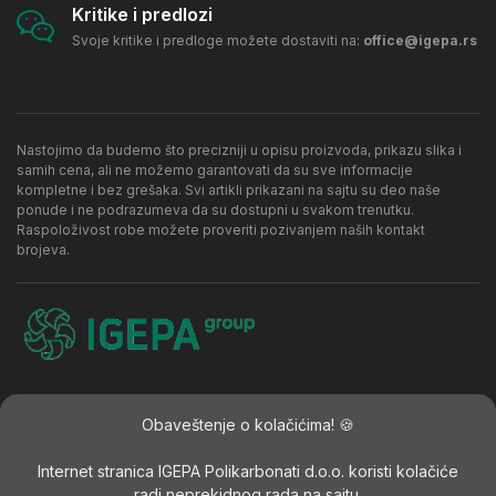
Kritike i predlozi
Svoje kritike i predloge možete dostaviti na:
office@igepa.rs
Nastojimo da budemo što precizniji u opisu proizvoda, prikazu slika i
samih cena, ali ne možemo garantovati da su sve informacije
kompletne i bez grešaka. Svi artikli prikazani na sajtu su deo naše
ponude i ne podrazumeva da su dostupni u svakom trenutku.
Raspoloživost robe možete proveriti pozivanjem naših kontakt
brojeva.
Kontakt
Politika privatnosti
Najčešća pitanja
Obaveštenje o kolačićima! 🍪
Internet stranica IGEPA Polikarbonati d.o.o. koristi kolačiće
radi neprekidnog rada na sajtu,