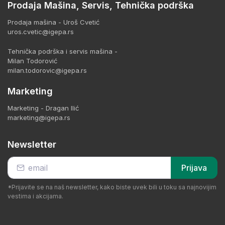
Prodaja Mašina, Servis, Tehnička podrška
Prodaja mašina - Uroš Cvetić
uros.cvetic@igepa.rs
Tehnička podrška i servis mašina -
Milan Todorović
milan.todorovic@igepa.rs
Marketing
Marketing - Dragan Ilić
marketing@igepa.rs
Newsletter
Prijava
*Prijavite se na naš newsletter, kako biste uvek bili u toku sa najnovijim
vestima i akcijama.