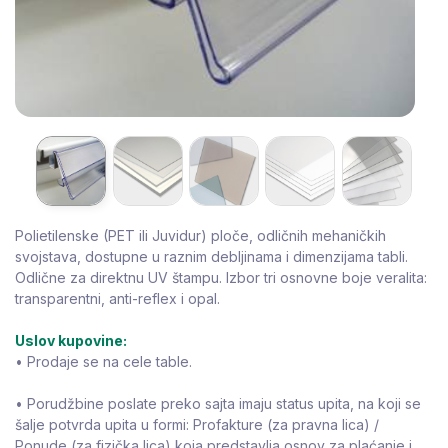
Polietilenske (PET ili Juvidur) ploče, odličnih mehaničkih
svojstava, dostupne u raznim debljinama i dimenzijama tabli.
Odlične za direktnu UV štampu. Izbor tri osnovne boje veralita:
transparentni, anti-reflex i opal.
Uslov kupovine:
• Prodaje se na cele table.
• Porudžbine poslate preko sajta imaju status upita, na koji se
šalje potvrda upita u formi: Profakture (za pravna lica) /
Ponude (za fizička lica) koja predstavlja osnov za plaćanje i