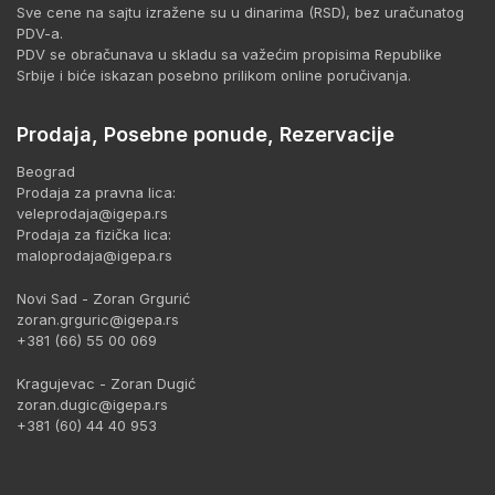
Sve cene na sajtu izražene su u dinarima (RSD), bez uračunatog
PDV-a.
PDV se obračunava u skladu sa važećim propisima Republike
Srbije i biće iskazan posebno prilikom online poručivanja.
Prodaja, Posebne ponude, Rezervacije
Beograd
Prodaja za pravna lica:
veleprodaja@igepa.rs
Prodaja za fizička lica:
maloprodaja@igepa.rs
Novi Sad - Zoran Grgurić
zoran.grguric@igepa.rs
+381 (66) 55 00 069
Kragujevac - Zoran Dugić
zoran.dugic@igepa.rs
+381 (60) 44 40 953