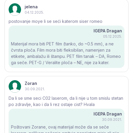
jelena
04.12.2025.
postovanje moye li se seći katerom siser romeo
IGEPA Dragan
05.12.2025.
Materijal mora biti PET film (tanko, do ~0.5 mm), a ne
čvrsta ploča. Film mora biti fleksibilan, namenjen za
etikete, ambalažu ili štampu. PET film tanak – DA, Romeo
ga seče. PET-G / Veralite ploča – NE, nije za kater.
Zoran
30.09.2021.
Da li se sme seci C02 laserom, da li nije u tom smislu stetan
po zdravlje, kao i da li rez ostaje cist? Hvala
IGEPA Dragan
30.09.2021.
Poštovani Zorane, ovaj materijal može da se seče