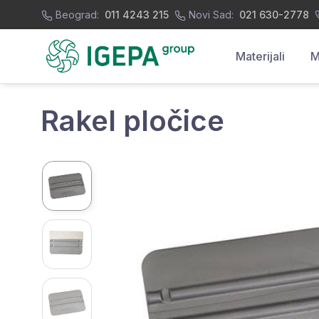
Beograd:
011 4243 215
Novi Sad:
021 630-2778
Materijali
M
Rakel pločice