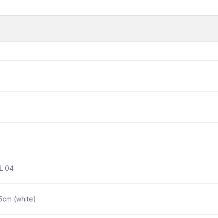
L 04
5cm (white)