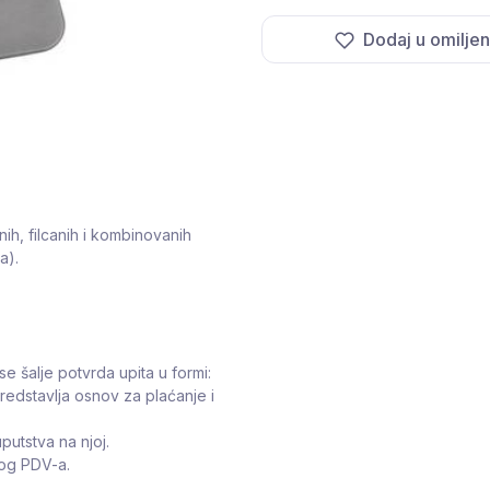
Dodaj u omilje
čnih, filcanih i kombinovanih
a).
se šalje potvrda upita u formi:
predstavlja osnov za plaćanje i
putstva na njoj.
tog PDV-a.