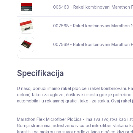
006460 - Rakel kombinovani Marathon F
007568 - Rakel kombinovani Marathon 1
007569 - Rakel kombinovani Marathon F
Specifikacija
U našoj ponudi imamo rakel pločice i rakel kombinovani. Rak
delom) tako i za uglove, ćoškove i mesta gde je potrebno zav
automobila i u reklamnoj grafici, tako i za stakla. Ovaj rake
Marathon Flex Microfiber Pločica - Ima sva svojstva kao i 
Gornja strana ima jedinstvenu ivicu od mikrofiber vlakana k
koristiti i na mokroj i na suvoj podlozi. Ivica pločice klizi p