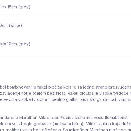
lex 15cm (grey)
0cm (white)
lex 10cm (grey)
el kombinovani je rakel pločica koja je sa jedne strane presvučena 
lačenje folije (delom bez filca). Rakel pločica je visoke tvrdoće nei
l je veoma visoke tvrdoće i idealno glatkih ivica što ga čini odličnim
standardna Marathon Mikrofiber Pločica samo ima veću fleksibilonst.
ako bi se izbeglo grebanje (mekša od filca). Mikro-vlakna traju duž
reko grafike i vinila bez oštećenja. Sa mikrofiber Marathon pločicom mo