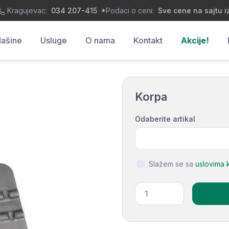
Kragujevac:
034 207-415
*
Podaci o ceni:
Sve cene na sajtu i
ašine
Usluge
O nama
Kontakt
Akcije!
Korpa
Odaberite artikal
Slažem se sa
uslovima 