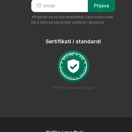
Prijava
*Prijavite se na naš newsletter, kako biste uvek
bili u toku sa najnovijim vestima i akcijama.
 -
Sertifikati i standardi
HTTPS by Let's Encrypt