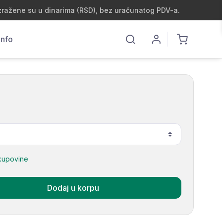
zražene su u dinarima (RSD), bez uračunatog PDV-a.
Info
kupovine
Dodaj u korpu