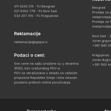
011 4243 215 - PJ Beograd
Beograd
021 6302 778 - PJ Novi Sad
Prodaja za p
034 207 415 - PJ Kragujevac
veleprodaja
Prodaja za fi
maloprodaj
Reklamacije
Novi Sad - 
zoran.grgur
reklamacije@igepa.rs
+381 (66) 5
Podaci o ceni:
Kragujevac 
zoran.dugic
Sve cene na sajtu izražene su u dinarima
+381 (60) 4
(RSD), bez uračunatog PDV-a.
PDV se obračunava u skladu sa važećim
propisima Republike Srbije i biće iskazan
posebno prilikom online poručivanja.