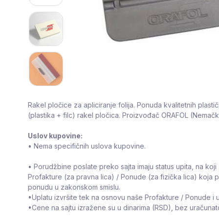
Rakel pločice za apliciranje folija. Ponuda kvalitetnih plasti
(plastika + filc) rakel pločica. Proizvođač ORAFOL (Nemačk
Uslov kupovine:
• Nema specifičnih uslova kupovine.
• Porudžbine poslate preko sajta imaju status upita, na koji 
Profakture (za pravna lica) / Ponude (za fizička lica) koja 
ponudu u zakonskom smislu.
•Uplatu izvršite tek na osnovu naše Profakture / Ponude i u
•Cene na sajtu izražene su u dinarima (RSD), bez uračuna