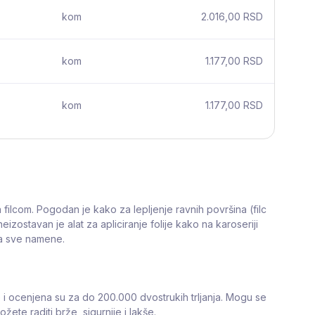
kom
2.016,00 RSD
kom
1.177,00 RSD
kom
1.177,00 RSD
filcom. Pogodan je kako za lepljenje ravnih površina (filc
zostavan je alat za apliciranje folije kako na karoseriji
 za sve namene.
e i ocenjena su za do 200.000 dvostrukih trljanja. Mogu se
žete raditi brže, sigurnije i lakše.