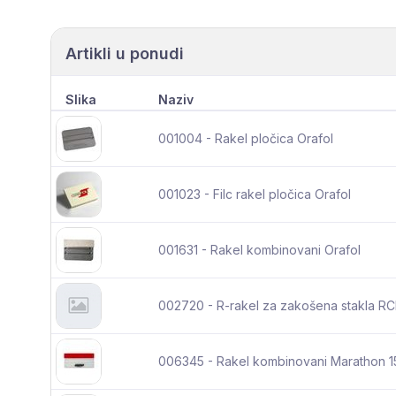
Artikli u ponudi
Slika
Naziv
001004 - Rakel pločica Orafol
001023 - Filc rakel pločica Orafol
001631 - Rakel kombinovani Orafol
002720 - R-rakel za zakošena stakla RC
006345 - Rakel kombinovani Marathon 1