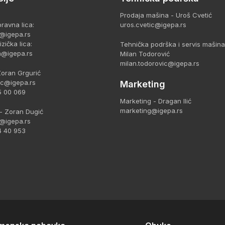
Prodaja mašina - Uroš Cvetić
ravna lica:
uros.cvetic@igepa.rs
@igepa.rs
zička lica:
Tehnička podrška i servis mašina
a@igepa.rs
Milan Todorović
milan.todorovic@igepa.rs
Zoran Grgurić
ic@igepa.rs
Marketing
5 00 069
Marketing - Dragan Ilić
marketing@igepa.rs
- Zoran Dugić
@igepa.rs
4 40 953