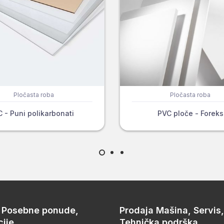
Pločasta roba
Pločasta roba
C - Puni polikarbonati
PVC ploče - Foreks
, Posebne ponude,
Prodaja Mašina, Servis,
ije
Tehnička podrška