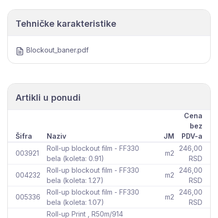
Tehničke karakteristike
Blockout_baner.pdf
Artikli u ponudi
Cena
bez
Šifra
Naziv
JM
PDV-a
Roll-up blockout film - FF330
246,00
003921
m2
bela (koleta: 0.91)
RSD
Roll-up blockout film - FF330
246,00
004232
m2
bela (koleta: 1.27)
RSD
Roll-up blockout film - FF330
246,00
005336
m2
bela (koleta: 1.07)
RSD
Roll-up Print , R50m/914