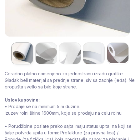
Ceradno platno namenjeno za jednostranu izradu grafike.
Gladak beli materijal sa prednje strane, siv sa zadnje (leđa). Ne
propušta svetlo sa bilo koje strane.
Uslov kupovine:
• Prodaje se na minimum 5 m dužine.
Izuzev rolni širine 1600mm, koje se prodaju na celu rolnu.
• Porudžbine poslate preko sajta imaju status upita, na koji se
šalje potvrda upita u formi: Profakture (za pravna lica) /
Ponude (za fizička lica) koja predstavlja osnov za plaćanje i