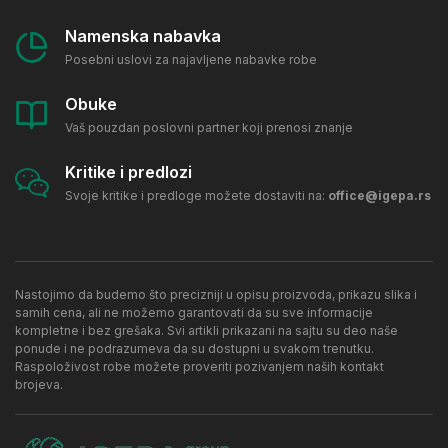
Namenska nabavka
Posebni uslovi za najavljene nabavke robe
Obuke
Vaš pouzdan poslovni partner koji prenosi znanje
Kritike i predlozi
Svoje kritike i predloge možete dostaviti na:
office@igepa.rs
Nastojimo da budemo što precizniji u opisu proizvoda, prikazu slika i
samih cena, ali ne možemo garantovati da su sve informacije
kompletne i bez grešaka. Svi artikli prikazani na sajtu su deo naše
ponude i ne podrazumeva da su dostupni u svakom trenutku.
Raspoloživost robe možete proveriti pozivanjem naših kontakt
brojeva.