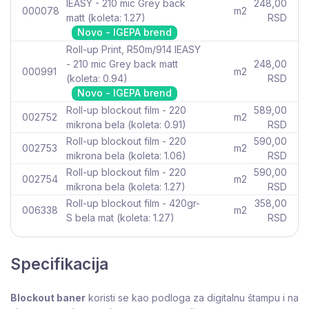
IEASY - 210 mic Grey back
248,00
000078
m2
matt (koleta: 1.27)
RSD
Novo - IGEPA brend
Roll-up Print, R50m/914 IEASY
- 210 mic Grey back matt
248,00
000991
m2
(koleta: 0.94)
RSD
Novo - IGEPA brend
Roll-up blockout film - 220
589,00
002752
m2
mikrona bela (koleta: 0.91)
RSD
Roll-up blockout film - 220
590,00
002753
m2
mikrona bela (koleta: 1.06)
RSD
Roll-up blockout film - 220
590,00
002754
m2
mikrona bela (koleta: 1.27)
RSD
Roll-up blockout film - 420gr-
358,00
006338
m2
S bela mat (koleta: 1.27)
RSD
Specifikacija
Blockout baner
koristi se kao podloga za digitalnu štampu i na