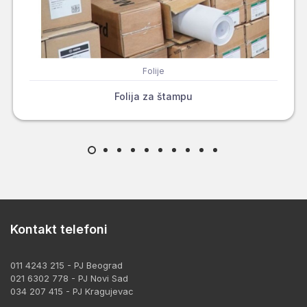
Folije
Folija za štampu
Kontakt telefoni
011 4243 215 - PJ Beograd
021 6302 778 - PJ Novi Sad
034 207 415 - PJ Kragujevac