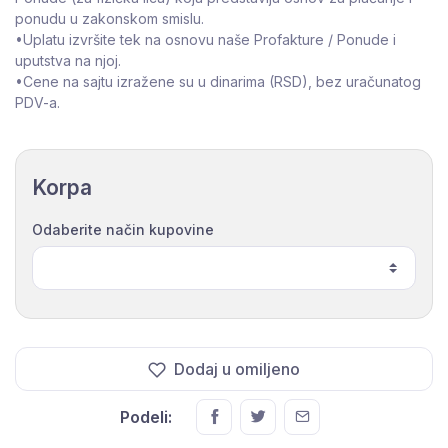
ponudu u zakonskom smislu.
•Uplatu izvršite tek na osnovu naše Profakture / Ponude i
uputstva na njoj.
•Cene na sajtu izražene su u dinarima (RSD), bez uračunatog
PDV-a.
Korpa
Odaberite način kupovine
Dodaj u omiljeno
Podeli: