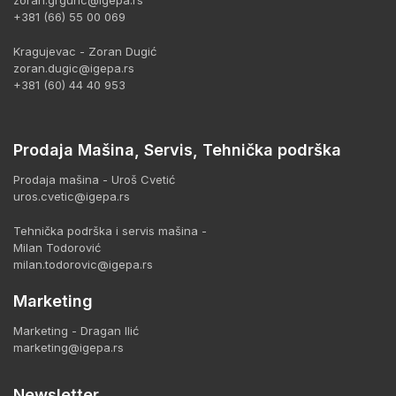
+381 (66) 55 00 069
Kragujevac - Zoran Dugić
zoran.dugic@igepa.rs
+381 (60) 44 40 953
Prodaja Mašina, Servis, Tehnička podrška
Prodaja mašina - Uroš Cvetić
uros.cvetic@igepa.rs
Tehnička podrška i servis mašina -
Milan Todorović
milan.todorovic@igepa.rs
Marketing
Marketing - Dragan Ilić
marketing@igepa.rs
Newsletter