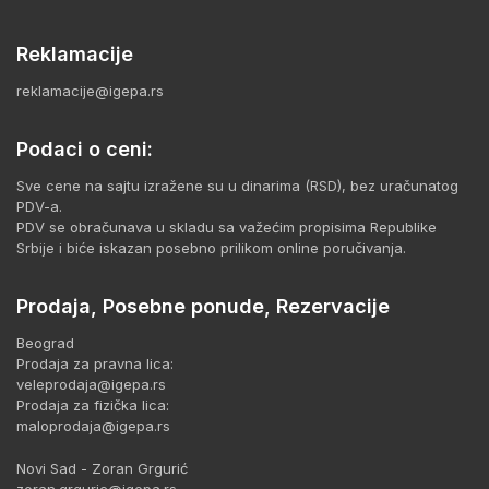
Reklamacije
reklamacije@igepa.rs
Podaci o ceni:
Sve cene na sajtu izražene su u dinarima (RSD), bez uračunatog
PDV-a.
PDV se obračunava u skladu sa važećim propisima Republike
Srbije i biće iskazan posebno prilikom online poručivanja.
Prodaja, Posebne ponude, Rezervacije
Beograd
Prodaja za pravna lica:
veleprodaja@igepa.rs
Prodaja za fizička lica:
maloprodaja@igepa.rs
Novi Sad - Zoran Grgurić
zoran.grguric@igepa.rs