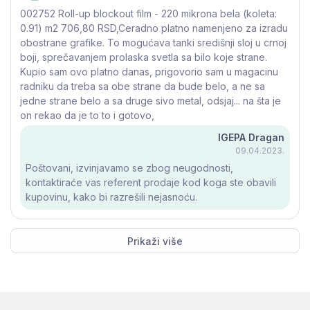
002752 Roll-up blockout film - 220 mikrona bela (koleta:
0.91) m2 706,80 RSD,Ceradno platno namenjeno za izradu
obostrane grafike. To mogućava tanki središnji sloj u crnoj
boji, sprečavanjem prolaska svetla sa bilo koje strane.
Kupio sam ovo platno danas, prigovorio sam u magacinu
radniku da treba sa obe strane da bude belo, a ne sa
jedne strane belo a sa druge sivo metal, odsjaj... na šta je
on rekao da je to to i gotovo,
IGEPA Dragan
09.04.2023.
Poštovani, izvinjavamo se zbog neugodnosti,
kontaktiraće vas referent prodaje kod koga ste obavili
kupovinu, kako bi razrešili nejasnoću.
Prikaži više