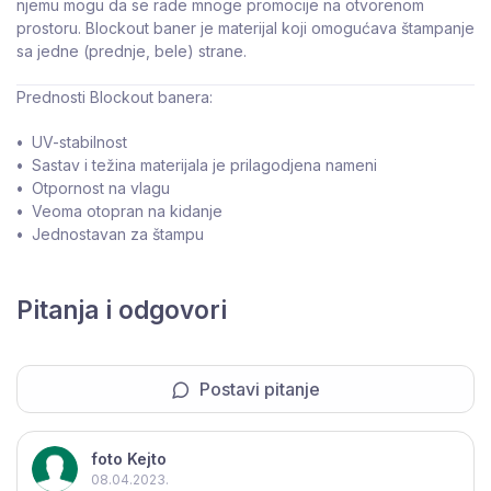
njemu mogu da se rade mnoge promocije na otvorenom
prostoru. Blockout baner je materijal koji omogućava štampanje
sa jedne (prednje, bele) strane.
Prednosti Blockout banera:
•
UV-stabilnost
•
Sastav i težina materijala je prilagodjena nameni
•
Otpornost na vlagu
•
Veoma otopran na kidanje
•
Jednostavan za štampu
Pitanja i odgovori
Postavi pitanje
foto Kejto
08.04.2023.