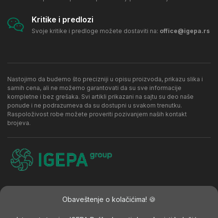
Kritike i predlozi
Svoje kritike i predloge možete dostaviti na:
office@igepa.rs
Nastojimo da budemo što precizniji u opisu proizvoda, prikazu slika i
samih cena, ali ne možemo garantovati da su sve informacije
kompletne i bez grešaka. Svi artikli prikazani na sajtu su deo naše
ponude i ne podrazumeva da su dostupni u svakom trenutku.
Raspoloživost robe možete proveriti pozivanjem naših kontakt
brojeva.
Kontakt
Politika privatnosti
Najčešća pitanja
Obaveštenje o kolačićima! 🍪