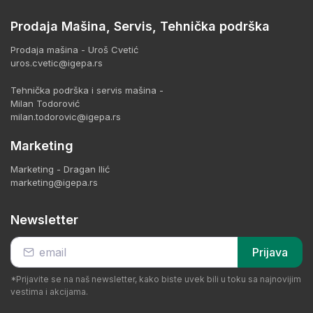
Prodaja Mašina, Servis, Tehnička podrška
Prodaja mašina - Uroš Cvetić
uros.cvetic@igepa.rs
Tehnička podrška i servis mašina -
Milan Todorović
milan.todorovic@igepa.rs
Marketing
Marketing - Dragan Ilić
marketing@igepa.rs
Newsletter
Prijava
*Prijavite se na naš newsletter, kako biste uvek bili u toku sa najnovijim
vestima i akcijama.