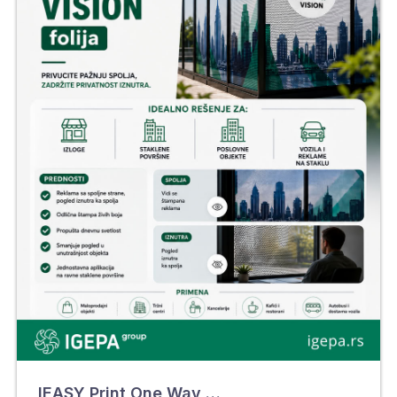
IEASY Print One Way Vision perforirana folija