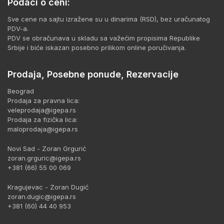
Podaci o ceni:
Sve cene na sajtu izražene su u dinarima (RSD), bez uračunatog
PDV-a.
PDV se obračunava u skladu sa važećim propisima Republike
Srbije i biće iskazan posebno prilikom online poručivanja.
Prodaja, Posebne ponude, Rezervacije
Beograd
Prodaja za pravna lica:
veleprodaja@igepa.rs
Prodaja za fizička lica:
maloprodaja@igepa.rs
Novi Sad - Zoran Grgurić
zoran.grguric@igepa.rs
+381 (66) 55 00 069
Kragujevac - Zoran Dugić
zoran.dugic@igepa.rs
+381 (60) 44 40 953